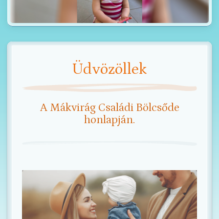
t
i
o
n
Üdvözöllek
A Mákvirág Családi Bölcsőde
honlapján.